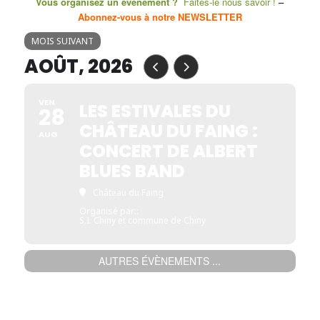
Vous organisez un évènement ?
Faites-le nous savoir !
–
Abonnez-vous à notre NEWSLETTER
MOIS SUIVANT
AOÛT, 2026
VEN
LES ESTIVALES DU
28
CHÂTEAU DU FAING :
AUG
CONCERT DE ALBERT
BLUES BAND
Château du Faing
Organisé par::
S.I. Chiny et commune de Chiny
AUTRES ÉVÈNEMENTS ...