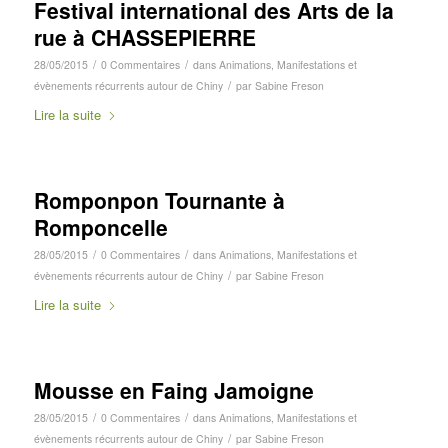
Festival international des Arts de la
rue à CHASSEPIERRE
/
/
28/05/2015
0 Commentaires
dans
Animations
,
Manifestations et
/
évènements récurrents autour de Chiny
par
Sabine Freson
Lire la suite
Romponpon Tournante à
Romponcelle
/
/
28/05/2015
0 Commentaires
dans
Animations
,
Manifestations et
/
évènements récurrents autour de Chiny
par
Sabine Freson
Lire la suite
Mousse en Faing Jamoigne
/
/
28/05/2015
0 Commentaires
dans
Animations
,
Manifestations et
/
évènements récurrents autour de Chiny
par
Sabine Freson