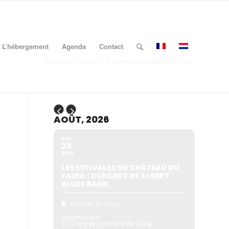
L’hébergement
Agenda
Contact
Vous êtes ici :
Accueil
/
Programme des battues de chasse
AOÛT, 2026
VEN
28
AUG
LES ESTIVALES DU CHÂTEAU DU
FAING : CONCERT DE ALBERT
BLUES BAND
Château du Faing
Organisé par::
S.I. Chiny et commune de Chiny