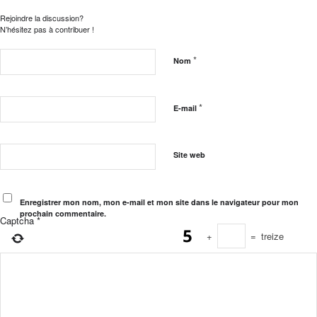
Rejoindre la discussion?
N’hésitez pas à contribuer !
*
Nom
*
E-mail
Site web
Enregistrer mon nom, mon e-mail et mon site dans le navigateur pour mon
prochain commentaire.
Captcha
*
+
=
treize