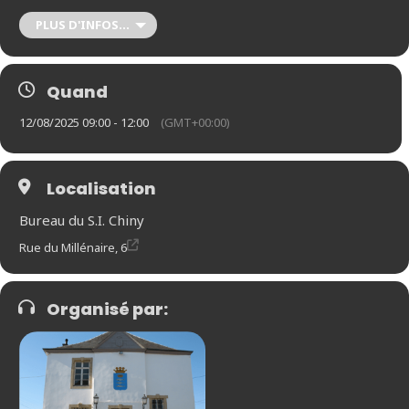
PLUS D'INFOS...
Quand
12/08/2025 09:00 - 12:00
(GMT+00:00)
Localisation
Le S.I. de Chiny vous propose une fois de plus un atelier avec
Bureau du S.I. Chiny
Cathy tresseuse de bouleau.
Rue du Millénaire, 6
Nous ferons un nichoir ou autres petites folies selon le temps et
l’envie.
RDV à 9h devant le S.I. Chiny: rue du Millénaire, 6 à Chiny. Fin
Organisé par:
prévue vers 12h
P.A.F. :15€- accessible à tous dès 12 ans
Réservation indispensable car places limitées :+32 61 31 54 04 ou
info@chiny-tourisme.be