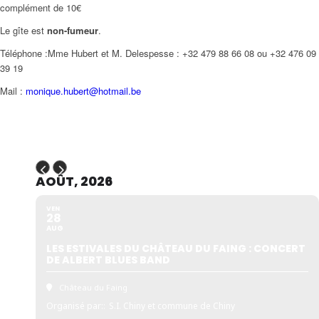
complément de 10€
Le gîte est
non-fumeur
.
Téléphone :Mme Hubert et M. Delespesse : +32 479 88 66 08 ou +32 476 09
39 19
Mail :
monique.hubert@hotmail.be
AOÛT, 2026
VEN
28
AUG
LES ESTIVALES DU CHÂTEAU DU FAING : CONCERT
DE ALBERT BLUES BAND
Château du Faing
Organisé par::
S.I. Chiny et commune de Chiny